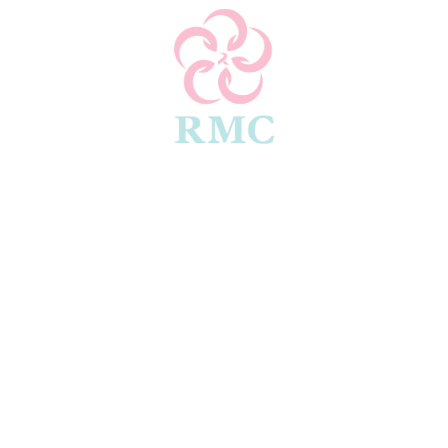
站目前正在建设中。我们正努力为您带来更佳的在线体验。敬请
新！
联系我们
rservice@rafflesiamedicalcentre.com
2 630
0 640
68 1216（客户服务）
8, LOT 9 (TINGKAT BAWAH), Millenium Commercial Centre,O
 LINTAS,88200 亚庇, 沙巴